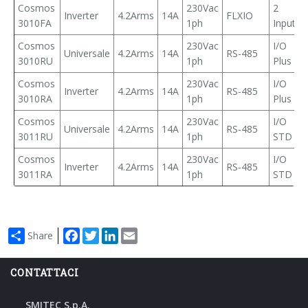
Cosmos
230Vac
2
Inverter
4.2Arms
14A
FLXIO
3010FA
1ph
Input
Cosmos
230Vac
I/O
Universale
4.2Arms
14A
RS-485
3010RU
1ph
Plus
Cosmos
230Vac
I/O
Inverter
4.2Arms
14A
RS-485
3010RA
1ph
Plus
Cosmos
230Vac
I/O
Universale
4.2Arms
14A
RS-485
3011RU
1ph
STD
Cosmos
230Vac
I/O
Inverter
4.2Arms
14A
RS-485
3011RA
1ph
STD
Facebook
Twitter
LinkedIn
Email
Share
CONTATTACI
SMITEC S.p.A.