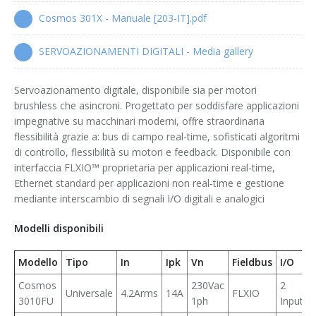
Moduli Alimentazione e Segmentazione
Cosmos 301X - Manuale [203-IT].pdf
Moduli Accoppiatori
SERVOAZIONAMENTI DIGITALI - Media gallery
Moduli I/O IP65
Servoazionamento digitale, disponibile sia per motori
brushless che asincroni. Progettato per soddisfare applicazioni
impegnative su macchinari moderni, offre straordinaria
Ethercap
flessibilità grazie a: bus di campo real-time, sofisticati algoritmi
di controllo, flessibilità su motori e feedback. Disponibile con
interfaccia FLXIO™ proprietaria per applicazioni real-time,
Helcon - Heating Lamp Controller
Ethernet standard per applicazioni non real-time e gestione
mediante interscambio di segnali I/O digitali e analogici
Modelli disponibili
Modello
Tipo
In
Ipk
Vn
Fieldbus
I/O
Cosmos
230Vac
2
Universale
4.2Arms
14A
FLXIO
3010FU
1ph
Input